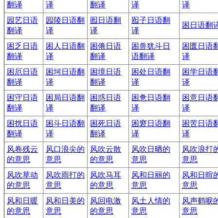
翻译
译
翻译
译
译
园艺日语
园陵日语翻
囮日语翻
囮子日语翻
困日语翻
翻译
译
译
译
困乏日语
困人日语翻
困倦日语
困兽犹斗日
困匮日语
翻译
译
翻译
语翻译
译
困厄日语
困坷日语翻
困境日语
困处日语翻
困学日语
翻译
译
翻译
译
译
困守日语
困局日语翻
困惑日语
困惫日语翻
困意日语
翻译
译
翻译
译
译
困扰日语
困斗日语翻
困死日语
困窘日语翻
困苦日语
翻译
译
翻译
译
译
风卷残云
风口浪尖的
风吹云散
风吹日晒的
风吹浪打
的意思
意思
的意思
意思
意思
风吹草动
风吹雨打的
风吹马耳
风和日丽的
风和日暄
的意思
意思
的意思
意思
意思
风和日暖
风和日美的
风回电激
风土人情的
风声鹤唳
的意思
意思
的意思
意思
意思